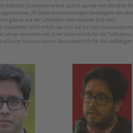
lich-Jüdische Zusammenarbeit und es wurde vom Bündnis fü
usgezeichnet. All diese Auszeichnungen bestätigten die akt
en gibt es auf der offiziellen Internetseite SoR-SmC.
0. Dezember 2010 erfüllt das VLG die formale Voraussetzun
d Lehrer stimmten mit ihrer Unterschrift für die Teilnahme.
 und Autor Hasnain Kazim. Verantwortlich für die vielfältige
.