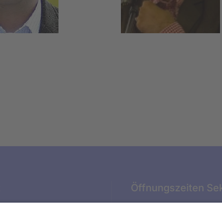
t
Öffnungszeiten Sek
ter Str. 4
SCHULWOCHEN: