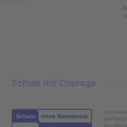
S
i
Schule mit Courage
Das Projek
den Förder
den Heinri