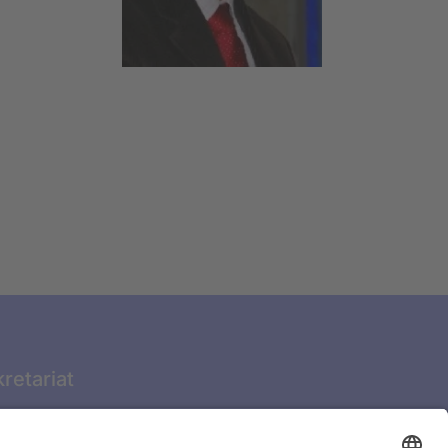
retariat
FERIENWOCHEN: