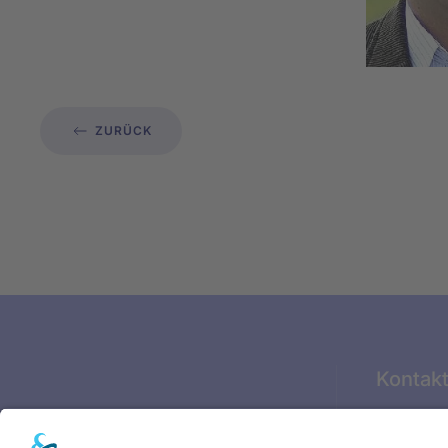
ZURÜCK
Kontak
Glückstäd