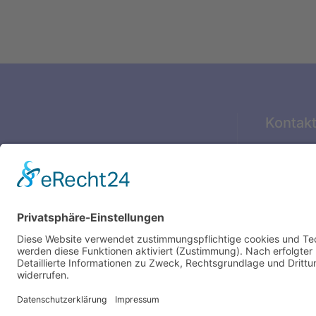
Kontak
Glückstäd
21682 St
04141 79
sekretari