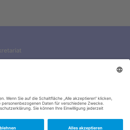
retariat
FERIENWOCHEN:
Di. & Do.
10:00 – 12:00 Uhr