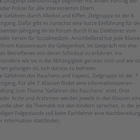
e Drogen­präventions­tage be­ginnen mit einem Vor­trag der
ader Poli­zei für alle inter­essier­ten Eltern.
e Gefahren durch Alkohol und Kiffen, Zielgruppe ist der 8.
hrgang. Dafür gibt es zu­nächst eine kurze Ein­führung für d
­samten Jahr­gang im im Forum durch Frau Diek­höner vom
ader Ver­ein für Sozial­medizin. An­schlie­ßend hat jede Klass
 ihrem Klassen­raum die Ge­legen­heit, im Ge­spräch mit ehe­
ls Be­troffenen von deren Schick­sal zu er­fahren, ins­
sondere wie sie in die Ab­hängig­keit ge­raten sind und wie e
nen ge­lungen ist, sich da­raus zu be­freien.
e Gefahren des Rauchens und Vapens, Zielgruppe ist der 7.
hrgang. Für alle 7. Klassen findet eine In­for­ma­tions­ver­an­
altung zum Thema "Ge­fahren des Rauchens" statt. Drei
ader Ärzte und Ärzt­innen werden je­weils in den Klassen ein
unde über die Thema­tik mit den Kin­dern sprechen, in der je
iligen Folge­stunde soll beim Fach­lehrer eine Nach­be­rei­tun
r Infor­mation statt­finden.