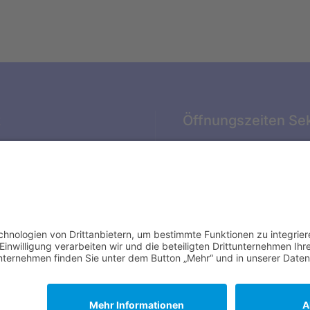
t
Öffnungszeiten Sek
ter Str. 4
SCHULWOCHEN:
ade
Mo. – Do.
07:30 – 16:00 Uhr
79 00
at@vlg-stade.de
Fr.
07:30 – 14:00 Uhr