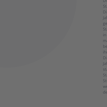
Di
St
Di
Ja
ge
St
in
ma
be
ih
Di
Ja
st
St
St
we
de