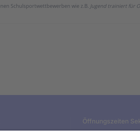
­en Schul­sport­wett­be­wer­ben wie z.B.
Ju­gend train­iert für 
t
Öffnungszeiten Sek
ter Str. 4
SCHULWOCHEN: