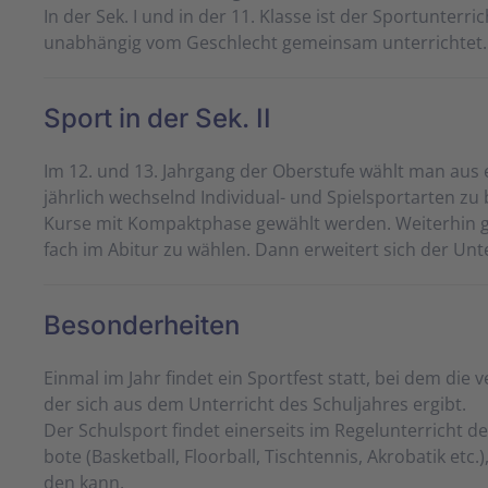
In der Sek. I und in der 11. Klas­se ist der Sport­un­ter­rich
un­ab­häng­ig vom Ge­schlecht ge­mein­sam un­ter­rich­tet.
Sport in der Sek. II
Im 12. und 13. Jahr­gang der Ober­stu­fe wählt man aus ei
jähr­lich wechs­elnd In­di­vi­du­al- und Spiel­sport­art­en
Kur­se mit Kom­pakt­pha­se ge­wählt wer­den. Wei­ter­hin gi
fach im Abi­tur zu wäh­len. Dann er­wei­tert sich der Un­t
Besonderheiten
Ein­mal im Jahr fin­det ein Sport­fest statt, bei dem die v
der sich aus dem Un­ter­richt des Schul­jahres er­gibt.
Der Schul­sport fin­det ein­er­seits im Re­gel­un­ter­richt 
bo­te (Bas­ket­ball, Floor­ball, Tisch­ten­nis, Akro­ba­tik etc
den kann.