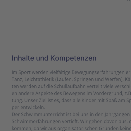
Inhalte und Kompetenzen
Im Sport werden viel­fäl­ti­ge Be­weg­ungs­er­fahr­ung­en er
Tanz, Leicht­ath­let­ik (Lau­fen, Sprin­gen und Wer­fen), K
ten wer­den auf die Schul­lauf­bahn ver­teilt vie­le ver­sch
en an­de­re As­pek­te des Be­we­gens im Vor­der­grund, z.B
tung. Un­ser Ziel ist es, dass al­le Kin­der mit Spaß am Sp
per ent­wick­eln.
Der Schwimm­un­ter­richt ist bei uns in den Jahr­gän­gen
Schwimm­er­fahr­un­gen ver­tieft. Wir ge­hen da­von aus, 
kom­men, da wir aus or­ga­ni­sa­tori­schen Grün­den kein­en