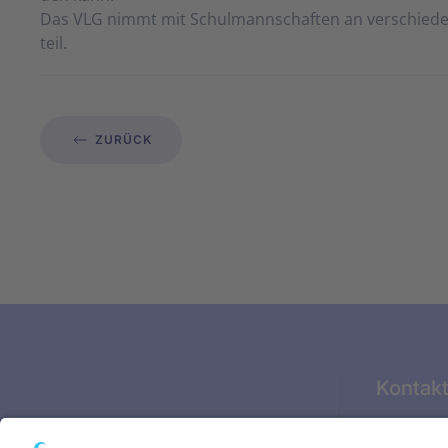
Das VLG nimmt mit Schul­mann­schaf­ten an ver­schie­den
teil.
ZURÜCK
Kontak
Glückstäd