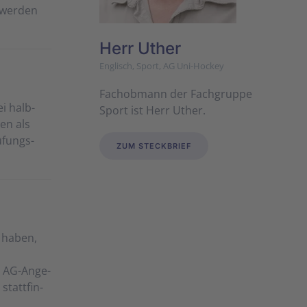
r wer­den
Herr Uther
Englisch, Sport, AG Uni-Hockey
Fachobmann der Fachgruppe
ei halb­
Sport ist Herr Uther.
­en als
üf­ungs­
ZUM STECKBRIEF
 ha­ben,
de AG-An­ge­
statt­fin­