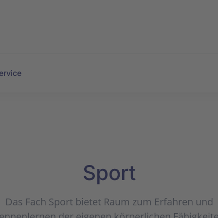
ervice
Sport
Das Fach Sport biet­et Raum zum Er­fahr­en und
ennen­lern­en der ei­ge­nen kör­per­li­chen Fähig­kei­t