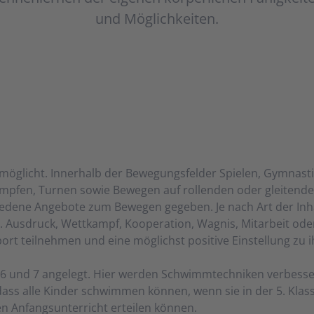
und Mög­lich­kei­ten.
­mög­licht. In­ner­halb der Be­weg­ungs­fel­der Spiel­en, Gym­nas­
äm­pfen, Tur­nen sowie Be­we­gen auf rol­len­den oder glei­ten­d
ie­de­ne An­ge­bo­te zum Be­we­gen ge­ge­ben. Je nach Art der In­h
. Aus­druck, Wett­kampf, Ko­ope­ra­tion, Wag­nis, Mit­ar­beit ode
ort teil­neh­men und eine mög­lichst po­si­ti­ve Ein­stel­lung zu 
 6 und 7 an­ge­legt. Hier wer­den Schwimm­tech­ni­ken ver­bes­s
dass al­le Kin­der schwim­men kön­nen, wenn sie in der 5. Klas
 An­fangs­un­ter­richt er­tei­len kön­nen.