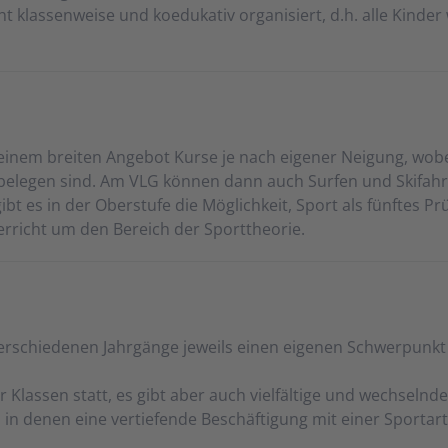
t klas­sen­wei­se und ko­edu­ka­tiv or­ga­ni­siert, d.h. al­le Kin­de
n­em brei­ten An­ge­bot Kur­se je nach eige­ner Neig­ung, wo­b
 zu be­le­gen sind. Am VLG kön­nen dann auch Surf­en und Ski­fahr
bt es in der Ober­stu­fe die Mög­lich­keit, Sport als fünf­tes Pr
er­richt um den Be­reich der Sport­theo­rie.
er­schie­den­en Jahr­gänge je­weils ein­en ei­gen­en Schwer­punkt
der Klas­sen statt, es gibt aber auch viel­fäl­ti­ge und wechs­eln­
.), in den­en eine ver­tief­en­de Be­schäf­ti­gung mit einer Sport­art 