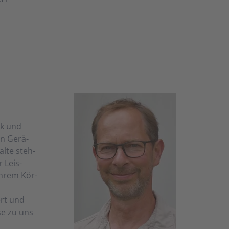
tik und
en Ge­rä­
al­te steh­
r Leis­
ihr­em Kör­
ert und
­se zu uns