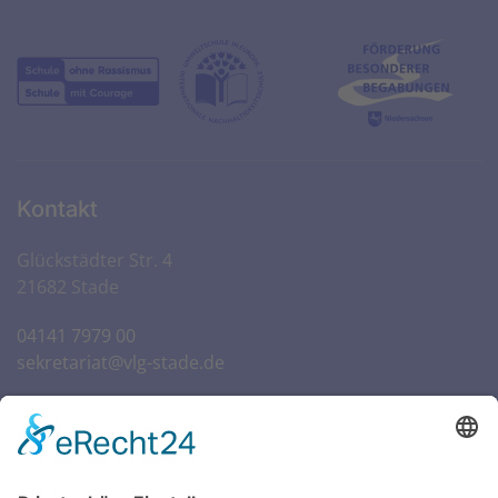
Kontakt
Glückstädter Str. 4
21682 Stade
04141 7979 00
sekretariat@vlg-stade.de
Öffnungszeiten Sekretariat