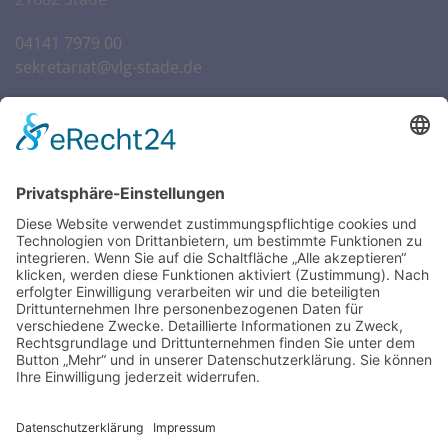
04141 7979 00
sekretariat@vlg-stade.de
Öffnungszeiten Sekretariat
SCHULWOCHEN:
Mo. – Do.
07:30 – 16:00 Uhr
Fr.
07:30 – 14:00 Uhr
FERIENWOCHEN: