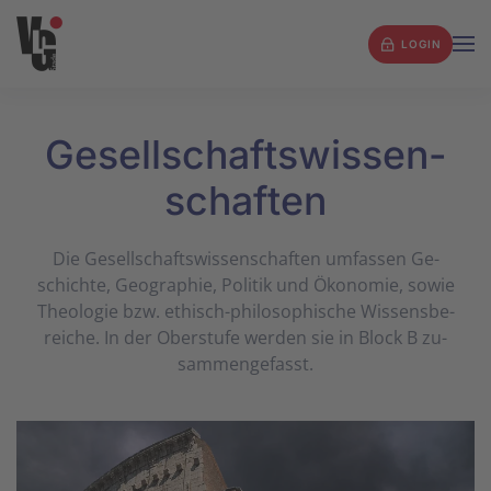
LOGIN
Zum Hauptinhalt springen
Gesell­schafts­wissen­
schaften
Die Ge­sell­schafts­wiss­en­schaf­ten um­fassen Ge­
schich­te, Geo­gra­phie, Po­li­tik und Öko­no­mie, sowie
Theo­lo­gie bzw. ethisch-phi­lo­so­phi­sche Wis­sens­be­
reiche. In der Ober­stufe werden sie in Block B zu­
sam­men­ge­fasst.