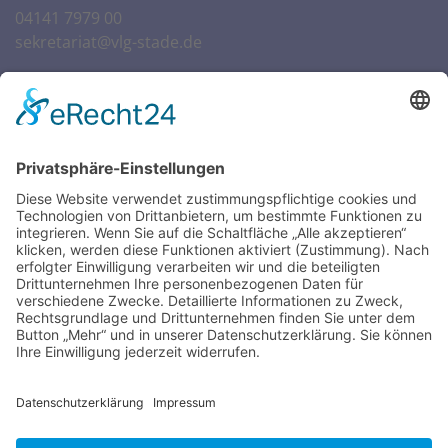
04141 7979 00
sekretariat@vlg-stade.de
Öffnungszeiten Sekretariat
SCHULWOCHEN:
Mo. – Do.
07:30 – 16:00 Uhr
Fr.
07:30 – 14:00 Uhr
FERIENWOCHEN:
Di. & Do.