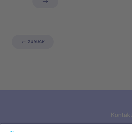
ZURÜCK
Kontak
Glückstäd