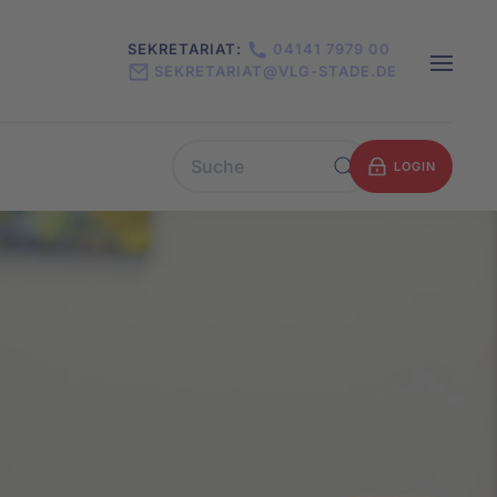
SEKRETARIAT:
04141 7979 00
SEKRETARIAT@VLG-STADE.DE
LOGIN