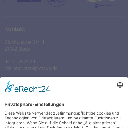
Kontakt
Glückstädter Str. 4
21682 Stade
04141 7979 00
sekretariat@vlg-stade.de
Öffnungszeiten Sekretariat
SCHULWOCHEN:
Mo. – Do.
07:30 – 16:00 Uhr