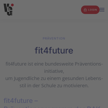
LOGIN
Zum Hauptinhalt springen
PRÄVENTION
fit4future
fit4future ist eine bun­des­wei­te Prä­ven­tions­
ini­tia­tive,
um Ju­gend­li­che zu ein­em ge­sun­den Le­bens­
stil in der Schu­le zu mo­ti­vier­en.
fit4future –