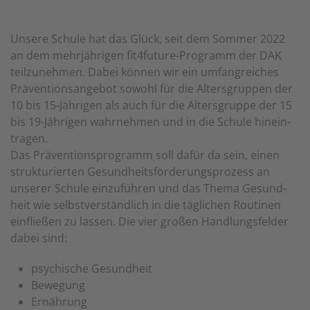
Unsere Schule hat das Glück, seit dem Som­mer 2022
an dem mehr­jähr­igen fit4fu­tu­re-Pro­gramm der DAK
teil­zu­neh­men. Dabei können wir ein um­fang­reich­es
Prä­ven­tions­an­ge­bot so­wohl für die Al­ters­grup­pen der
10 bis 15-Jähr­i­gen als auch für die Al­ters­grup­pe der 15
bis 19-Jähr­i­gen wahr­neh­men und in die Schule hin­ein­
tra­gen.
Das Präventions­programm soll dafür da sein, einen
struk­tur­ier­ten Gesund­heits­för­der­ungs­pro­zess an
unserer Schule ein­zu­führen und das Thema Ge­sund­
heit wie selbst­ver­ständ­lich in die täg­li­chen Routinen
ein­fließen zu lassen. Die vier großen Hand­lungs­felder
dabei sind:
psychische Gesundheit
Bewegung
Ernährung