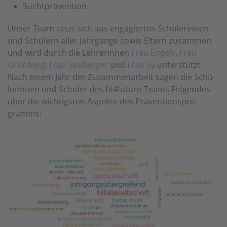
Suchtprävention
Unser Team setzt sich aus enga­gier­ten Schü­ler­in­nen
und Schü­lern aller Jahr­gänge so­wie El­tern zu­sam­men
und wird durch die Lehr­er­in­nen
Frau Engels
,
Frau
Grün­berg
,
Frau See­berger
und
Frau Sy
unter­stützt.
Nach einem Jahr der Zu­sam­men­arbeit sagen die Schü­
ler­in­nen und Schü­ler des fit4future-Teams Fol­gen­des
über die wich­tigs­ten As­pek­te des Prä­ven­tions­pro­
gramms: