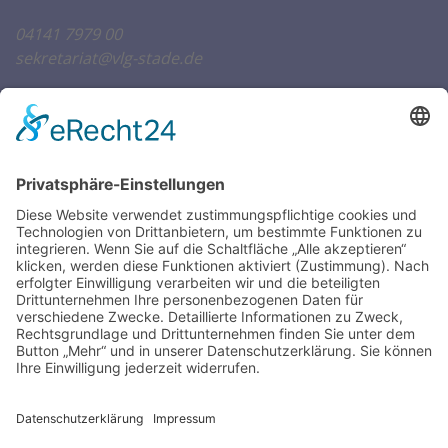
04141 7979 00
sekretariat@vlg-stade.de
Öffnungszeiten Sekretariat
SCHULWOCHEN:
Mo. – Do.
07:30 – 16:00 Uhr
Fr.
07:30 – 14:00 Uhr
FERIENWOCHEN:
Di. & Do.