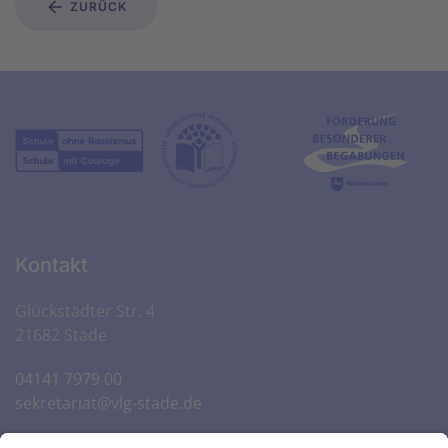
ZURÜCK
Kontakt
Glückstädter Str. 4
21682 Stade
04141 7979 00
sekretariat@vlg-stade.de