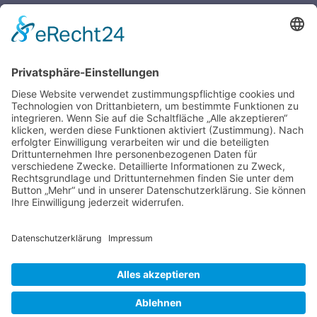
Öffnungszeiten Sekretariat
SCHULWOCHEN:
Mo. – Do.
07:30 – 16:00 Uhr
Fr.
07:30 – 14:00 Uhr
FERIENWOCHEN:
Di. & Do.
10:00 – 12:00 Uhr