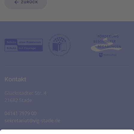
ZURÜCK
Kontakt
Glückstädter Str. 4
21682 Stade
04141 7979 00
sekretariat@vlg-stade.de